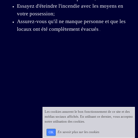
Essayez d'éteindre l'incendie avec les moyens en
votre possession;
Assurez-vous qu'il ne manque personne et que les
locaux ont été complètement évacués
.
Les cookies assurent le bon fonctionnement de ce site et des
médias sociaux affichés. En utilisant ce dernier, vous acceptez
notre utilisation des cookies.
En savoir plus sur les cookies
OK